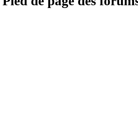
Pied de page des forum