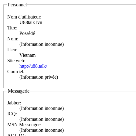
Personnel
Nom d'utilisateur:
U88talk1vn
Titre:
Possédé
Nom:
(Information inconnue)
Lieu:
Vietnam
Site web:
http://u88.talk/
Courriel:
(Information privée)
Messagerie
Jabber:
(Information inconnue)
ICQ:
(Information inconnue)
MSN Messenger:
(Information inconnue)
AOL IM: