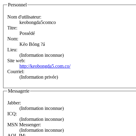
Personnel
Nom d'utilisateur:
keobongda5comco
Titre:
Possédé
Nom:
Kèo Bóng ?á
Lieu:
(Information inconnue)
Site web:
http://keobongda5.com.co/
Courriel:
(Information privée)
Messagerie
Jabber:
(Information inconnue)
ICQ:
(Information inconnue)
MSN Messenger:
(Information inconnue)
AOL IM: