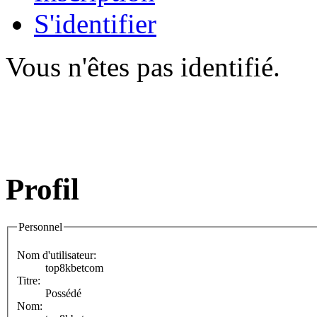
S'identifier
Vous n'êtes pas identifié.
Profil
Personnel
Nom d'utilisateur:
top8kbetcom
Titre:
Possédé
Nom: