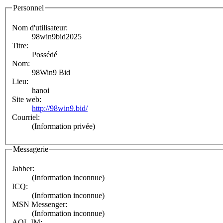
Personnel
Nom d'utilisateur:
98win9bid2025
Titre:
Possédé
Nom:
98Win9 Bid
Lieu:
hanoi
Site web:
http://98win9.bid/
Courriel:
(Information privée)
Messagerie
Jabber:
(Information inconnue)
ICQ:
(Information inconnue)
MSN Messenger:
(Information inconnue)
AOL IM: