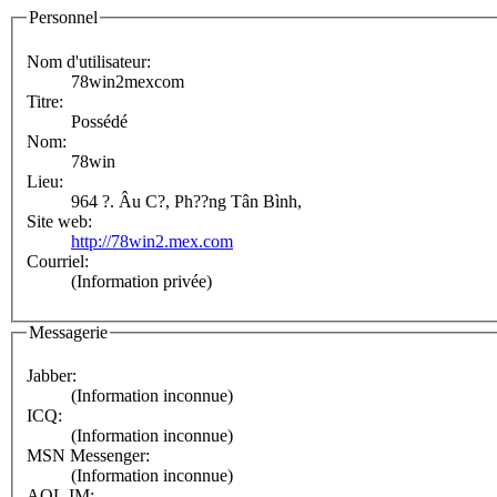
Personnel
Nom d'utilisateur:
78win2mexcom
Titre:
Possédé
Nom:
78win
Lieu:
964 ?. Âu C?, Ph??ng Tân Bình,
Site web:
http://78win2.mex.com
Courriel:
(Information privée)
Messagerie
Jabber:
(Information inconnue)
ICQ:
(Information inconnue)
MSN Messenger:
(Information inconnue)
AOL IM: