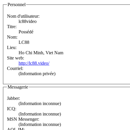
Personnel
Nom d'utilisateur:
lc88video
Titre:
Possédé
Nom:
LC88
Lieu:
Ho Chi Minh, Viet Nam
Site web:
http://lc88.video/
Courriel:
(Information privée)
Messagerie
Jabber:
(Information inconnue)
ICQ:
(Information inconnue)
MSN Messenger:
(Information inconnue)
AOL IM: