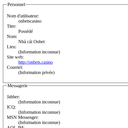
Personnel
Nom d'utilisateur:
onbetscasino
Titre:
Possédé
Nom:
Nhà cái Onbet
Lieu:
(Information inconnue)
Site web:
http://onbets.casino
Courriel:
(Information privée)
Messagerie
Jabber:
(Information inconnue)
ICQ:
(Information inconnue)
MSN Messenger:
(Information inconnue)
AOL IM: