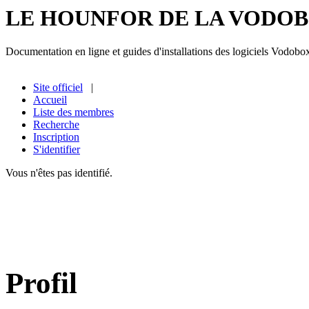
LE HOUNFOR DE LA VODO
Documentation en ligne et guides d'installations des logiciels Vodobo
Site officiel
|
Accueil
Liste des membres
Recherche
Inscription
S'identifier
Vous n'êtes pas identifié.
Profil