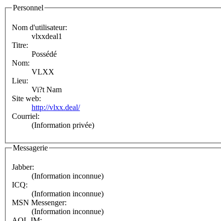
Personnel
Nom d'utilisateur:
vlxxdeal1
Titre:
Possédé
Nom:
VLXX
Lieu:
Vi?t Nam
Site web:
http://vlxx.deal/
Courriel:
(Information privée)
Messagerie
Jabber:
(Information inconnue)
ICQ:
(Information inconnue)
MSN Messenger:
(Information inconnue)
AOL IM: