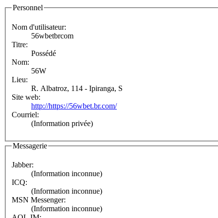
Personnel
Nom d'utilisateur:
56wbetbrcom
Titre:
Possédé
Nom:
56W
Lieu:
R. Albatroz, 114 - Ipiranga, S
Site web:
http://https://56wbet.br.com/
Courriel:
(Information privée)
Messagerie
Jabber:
(Information inconnue)
ICQ:
(Information inconnue)
MSN Messenger:
(Information inconnue)
AOL IM: