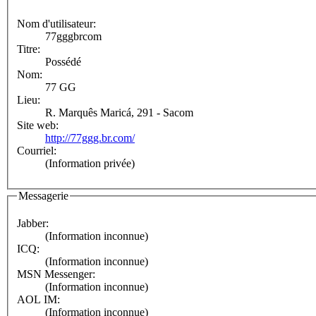
Nom d'utilisateur:
77gggbrcom
Titre:
Possédé
Nom:
77 GG
Lieu:
R. Marquês Maricá, 291 - Sacom
Site web:
http://77ggg.br.com/
Courriel:
(Information privée)
Messagerie
Jabber:
(Information inconnue)
ICQ:
(Information inconnue)
MSN Messenger:
(Information inconnue)
AOL IM:
(Information inconnue)