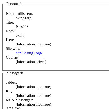
Personnel
Nom d'utilisateur:
oking1org
Titre:
Possédé
Nom:
oking
Lieu:
(Information inconnue)
Site web:
http://oking1.org/
Courriel:
(Information privée)
Messagerie
Jabber:
(Information inconnue)
ICQ:
(Information inconnue)
MSN Messenger:
(Information inconnue)
AOL IM: