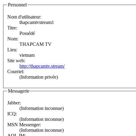
Personnel
Nom d'utilisateur:
thapcamtvstream1
Titre:
Possédé
Nom:
THAPCAM TV
Lieu:
vietnam
Site web:
http://thapcamtv.stream/
Courriel:
(Information privée)
Messagerie
Jabber:
(Information inconnue)
ICQ:
(Information inconnue)
MSN Messenger:
(Information inconnue)
AOL IM: