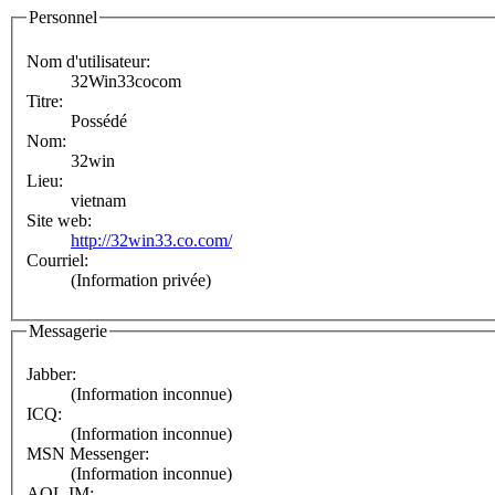
Personnel
Nom d'utilisateur:
32Win33cocom
Titre:
Possédé
Nom:
32win
Lieu:
vietnam
Site web:
http://32win33.co.com/
Courriel:
(Information privée)
Messagerie
Jabber:
(Information inconnue)
ICQ:
(Information inconnue)
MSN Messenger:
(Information inconnue)
AOL IM: