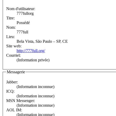
Nom d'utilisateur:
777fullorg
Titre:
Possédé
Nom:
777full
Lieu:
Bela Vista, São Paulo – SP, CE
Site web:
http://777full.org/
Courriel:
(Information privée)
Messagerie
Jabber:
(Information inconnue)
ICQ:
(Information inconnue)
MSN Messenger:
(Information inconnue)
AOL IM:
(Information inconnue)