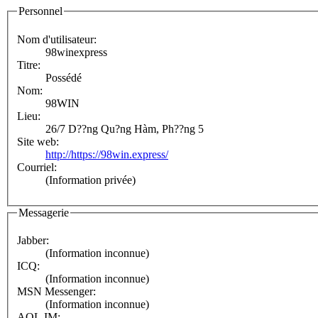
Personnel
Nom d'utilisateur:
98winexpress
Titre:
Possédé
Nom:
98WIN
Lieu:
26/7 D??ng Qu?ng Hàm, Ph??ng 5
Site web:
http://https://98win.express/
Courriel:
(Information privée)
Messagerie
Jabber:
(Information inconnue)
ICQ:
(Information inconnue)
MSN Messenger:
(Information inconnue)
AOL IM: