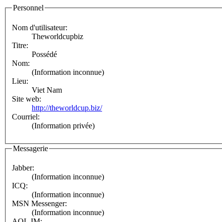
Personnel
Nom d'utilisateur:
Theworldcupbiz
Titre:
Possédé
Nom:
(Information inconnue)
Lieu:
Viet Nam
Site web:
http://theworldcup.biz/
Courriel:
(Information privée)
Messagerie
Jabber:
(Information inconnue)
ICQ:
(Information inconnue)
MSN Messenger:
(Information inconnue)
AOL IM: