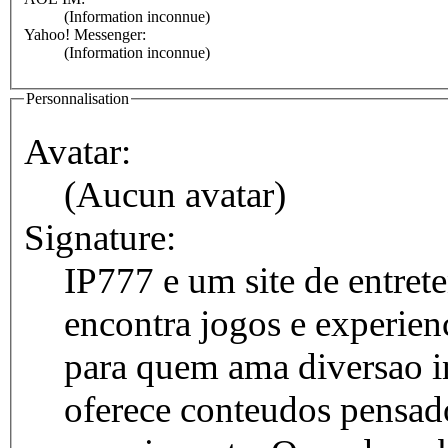
(Information inconnue)
Yahoo! Messenger:
(Information inconnue)
Personnalisation
Avatar:
(Aucun avatar)
Signature:
IP777 e um site de entret
encontra jogos e experien
para quem ama diversao in
oferece conteudos pensad