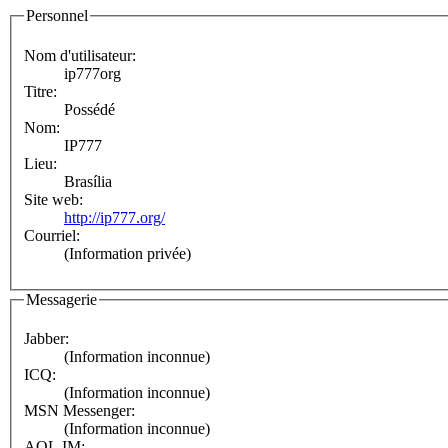
Personnel
Nom d'utilisateur:
ip777org
Titre:
Possédé
Nom:
IP777
Lieu:
Brasília
Site web:
http://ip777.org/
Courriel:
(Information privée)
Messagerie
Jabber:
(Information inconnue)
ICQ:
(Information inconnue)
MSN Messenger:
(Information inconnue)
AOL IM: