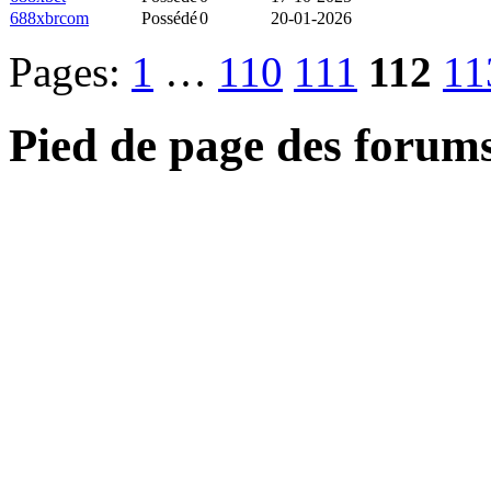
688xbrcom
Possédé
0
20-01-2026
Pages:
1
…
110
111
112
11
Pied de page des forum