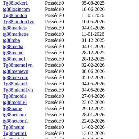
Tg88locker1
Possédé
0
05-08-2025
tg88logincom
Possédé
0
18-06-2026
Tg88london
Possédé
0
11-05-2026
Tg88london1vn
Possédé
0
10-05-2026
tg88markets
Possédé
0
04-01-2026
tg88marketss
Possédé
0
11-01-2026
tg88mba
Possédé
0
01-12-2025
tg88media
Possédé
0
04-01-2026
tg88meme
Possédé
0
28-12-2025
tg88meme1
Possédé
0
28-12-2025
Tg88meme1vn
Possédé
0
02-02-2026
tg88memevn
Possédé
0
08-06-2026
tg88mexcom
Possédé
0
05-02-2026
Tg88miami1
Possédé
0
04-05-2026
Tg88miami1vn
Possédé
0
04-05-2026
Tg88mobile
Possédé
0
27-04-2026
tg88mobile1
Possédé
0
23-07-2026
tg88name
Possédé
0
29-12-2025
tg88netcom
Possédé
0
28-01-2026
tg88netcom1
Possédé
0
22-02-2026
Tg88netim
Possédé
0
14-02-2026
Tg88netim1
Possédé
0
13-02-2026