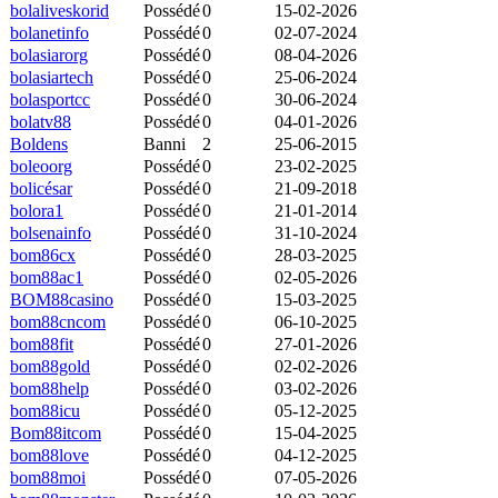
bolaliveskorid
Possédé
0
15-02-2026
bolanetinfo
Possédé
0
02-07-2024
bolasiarorg
Possédé
0
08-04-2026
bolasiartech
Possédé
0
25-06-2024
bolasportcc
Possédé
0
30-06-2024
bolatv88
Possédé
0
04-01-2026
Boldens
Banni
2
25-06-2015
boleoorg
Possédé
0
23-02-2025
bolicésar
Possédé
0
21-09-2018
bolora1
Possédé
0
21-01-2014
bolsenainfo
Possédé
0
31-10-2024
bom86cx
Possédé
0
28-03-2025
bom88ac1
Possédé
0
02-05-2026
BOM88casino
Possédé
0
15-03-2025
bom88cncom
Possédé
0
06-10-2025
bom88fit
Possédé
0
27-01-2026
bom88gold
Possédé
0
02-02-2026
bom88help
Possédé
0
03-02-2026
bom88icu
Possédé
0
05-12-2025
Bom88itcom
Possédé
0
15-04-2025
bom88love
Possédé
0
04-12-2025
bom88moi
Possédé
0
07-05-2026