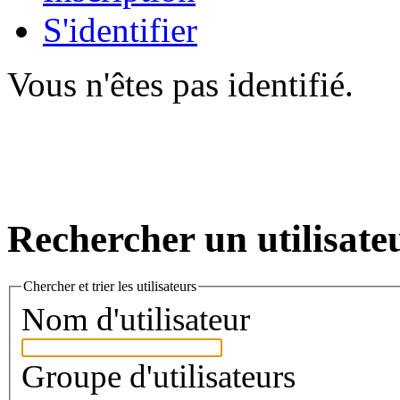
S'identifier
Vous n'êtes pas identifié.
Rechercher un utilisate
Chercher et trier les utilisateurs
Nom d'utilisateur
Groupe d'utilisateurs