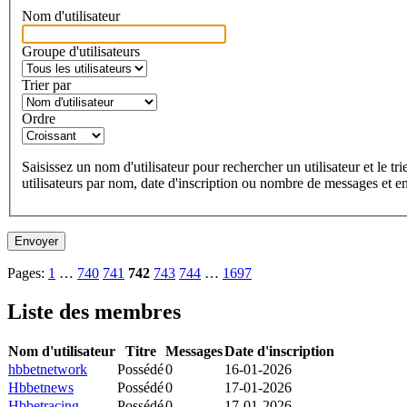
Nom d'utilisateur
Groupe d'utilisateurs
Trier par
Ordre
Saisissez un nom d'utilisateur pour rechercher un utilisateur et le tri
utilisateurs par nom, date d'inscription ou nombre de messages et en
Pages:
1
…
740
741
742
743
744
…
1697
Liste des membres
Nom d'utilisateur
Titre
Messages
Date d'inscription
hbbetnetwork
Possédé
0
16-01-2026
Hbbetnews
Possédé
0
17-01-2026
Hbbetracing
Possédé
0
17-01-2026