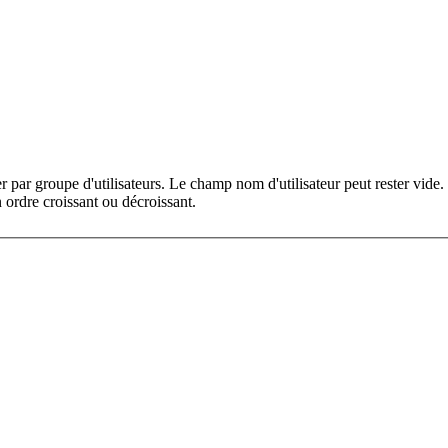
er par groupe d'utilisateurs. Le champ nom d'utilisateur peut rester vide. 
 ordre croissant ou décroissant.