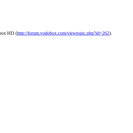
ebox HD (
http://forum.vodobox.com/viewtopic.php?id=262
).