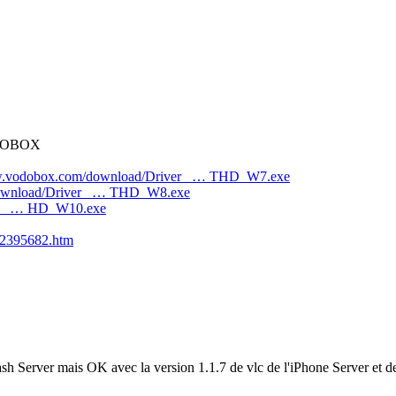
VODOBOX
w.vodobox.com/download/Driver_ … THD_W7.exe
download/Driver_ … THD_W8.exe
er_ … HD_W10.exe
692395682.htm
h Server mais OK avec la version 1.1.7 de vlc de l'iPhone Server et d