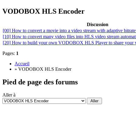
VODOBOX HLS Encoder
Discussion
[00] How to convert a movie into a video stream with adaptive bitrate
[10] How to convert many video files into HLS video stream automati
[20] How to build your own VODOBOX HLS Player to share your v
Pages:
1
Accueil
» VODOBOX HLS Encoder
Pied de page des forums
Aller à