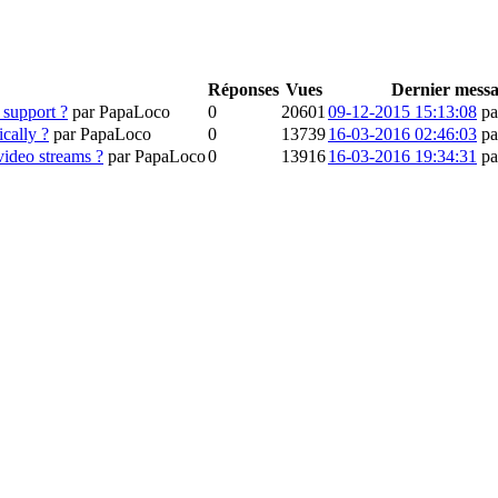
Réponses
Vues
Dernier mess
 support ?
par PapaLoco
0
20601
09-12-2015 15:13:08
pa
cally ?
par PapaLoco
0
13739
16-03-2016 02:46:03
pa
ideo streams ?
par PapaLoco
0
13916
16-03-2016 19:34:31
pa